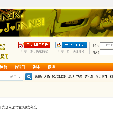
账号
只需一步，快速搞定
只需一步，快速开始
密码
 涂鸦
传送门
副本
微博
热搜:
人物
JOJOLION
墙纸
下载
第七部
岸边露伴
S
帖子
搜
转让JOJO漫画
黄金长方形
上杉雪乃
jojo
塔罗牌
狼子
索
请先登录后才能继续浏览