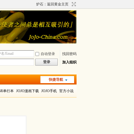
炉石：返回黄金主页
自动登录
找回密码
登录
加入组织
快捷导航
BR单行本
JOJO漫画下载
JOJO手机
官方小说
月月琊
沙漠
动画
jojo奇妙冒险
阿布德尔