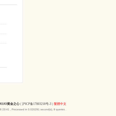
JOJO黄金之心
(
沪ICP备17003218号-3
)
繁體中文
6 23:41
, Processed in 0.020291 second(s), 9 queries .