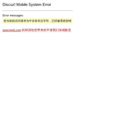
Discuz! Mobile System Error
Error messages:
您当前的访问请求当中含有非法字符，已经被系统拒绝
此错误给您带来的不便我们深感歉意
www.jojo6.com