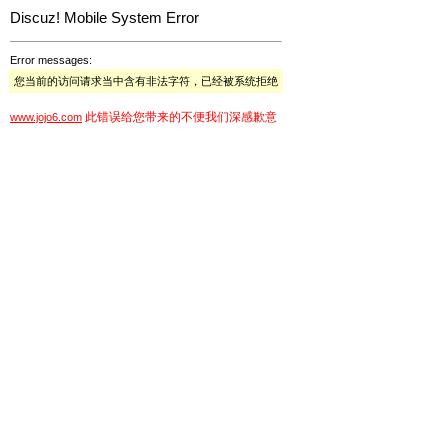
Discuz! Mobile System Error
Error messages:
您当前的访问请求当中含有非法字符，已经被系统拒绝
此错误给您带来的不便我们深感歉意
www.jojo6.com