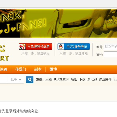
账号
只需一步，快速搞定
只需一步，快速开始
密码
 涂鸦
传送门
副本
微博
热搜:
人物
JOJOLION
墙纸
下载
第七部
岸边露伴
S
帖子
搜
转让JOJO漫画
黄金长方形
上杉雪乃
jojo
塔罗牌
狼子
索
请先登录后才能继续浏览