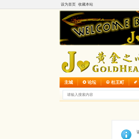
设为首页
收藏本站
主城
✪ 论坛
☮ 杜王町
✐