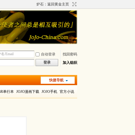
炉石：返回黄金主页
自动登录
找回密码
登录
加入组织
快捷导航
BR单行本
JOJO漫画下载
JOJO手机
官方小说
月月琊
沙漠
动画
jojo奇妙冒险
阿布德尔