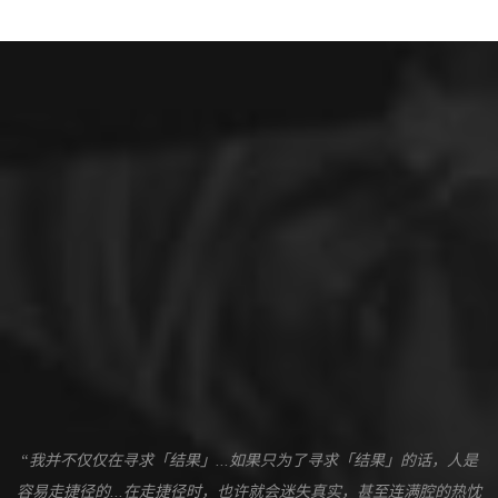
“我并不仅仅在寻求「结果」...如果只为了寻求「结果」的话，人是
容易走捷径的...在走捷径时，也许就会迷失真实，甚至连满腔的热忱