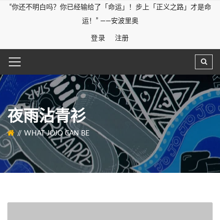
“你还不明白吗？你已经输给了「命运」！步上「正义之路」才是命
运！” ——安波里奥
登录
注册
夜雨沾青衫
WHAT JOJO CAN BE