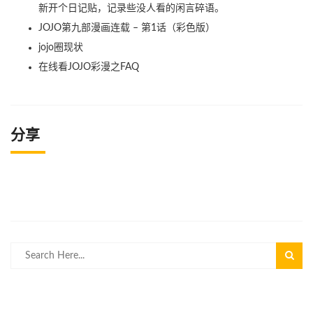
新开个日记贴，记录些没人看的闲言碎语。
JOJO第九部漫画连载 – 第1话（彩色版）
jojo圈现状
在线看JOJO彩漫之FAQ
分享