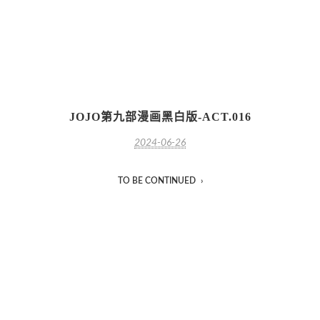
JOJO第九部漫画黑白版-ACT.016
2024-06-26
TO BE CONTINUED