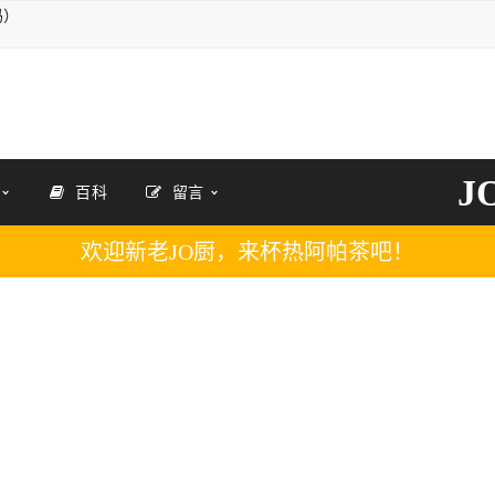
吗）
J
百科
留言
欢迎新老JO厨，来杯热阿帕茶吧！