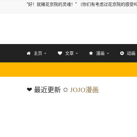
“好！就赌花京院的灵魂！” （你们有考虑过花京院的感受
主页
文章
漫画
动画
❤ 最近更新 ✩
JOJO漫画