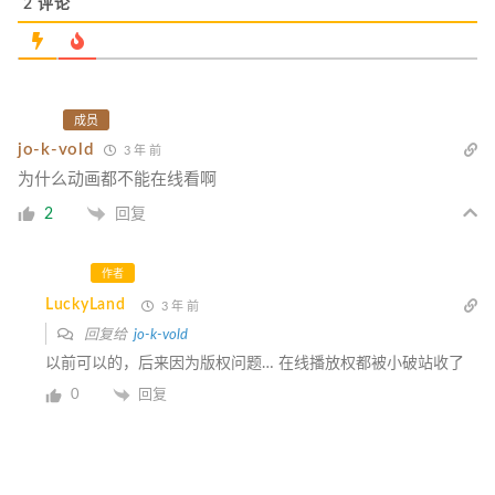
2
评论
成员
jo-k-vold
3 年 前
为什么动画都不能在线看啊
2
回复
作者
LuckyLand
3 年 前
回复给
jo-k-vold
以前可以的，后来因为版权问题… 在线播放权都被小破站收了
0
回复