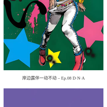
岸边露伴一动不动 – Ep.08 D·N·A