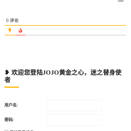
0
评论
❥ 欢迎您登陆JOJO黄金之心，迷之替身使
者
用户名:
密码: