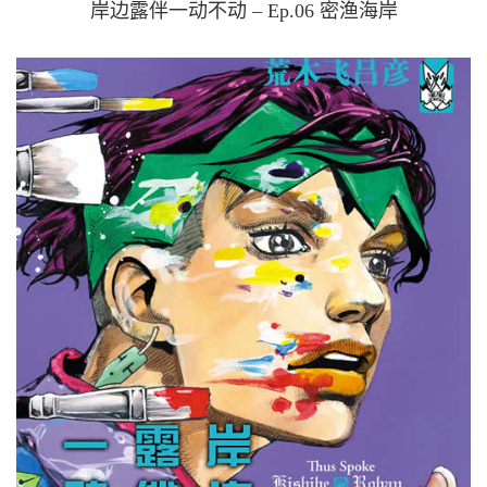
岸边露伴一动不动 – Ep.06 密渔海岸