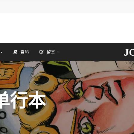
J
百科
留言
单行本