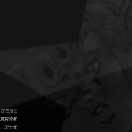
.在走捷径
真实的意
，因为我