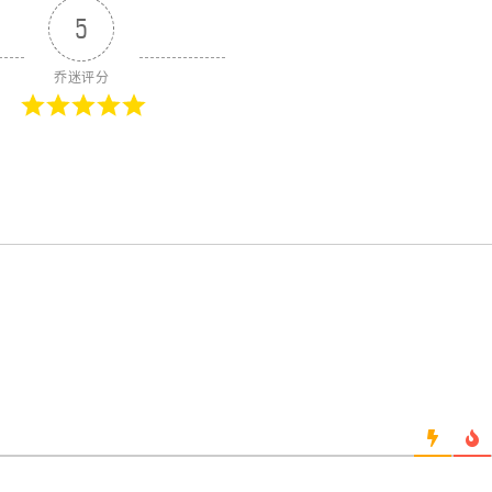
5
乔迷评分