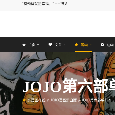
“有预备就是幸福。” ——神父
主页
文章
漫画
动画
JOJO第六部
漫画在线
JOJO漫画黑白版
JOJO第六部单行本