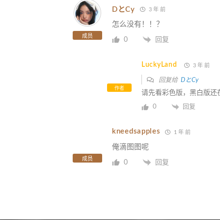
DとCy
3 年 前
怎么没有！！？
成员
0
回复
LuckyLand
3 年 前
回复给
DとCy
作者
请先看彩色版，黑白版还
0
回复
kneedsapples
1 年 前
俺滴图图呢
成员
0
回复