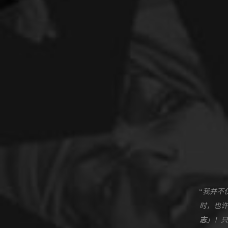
“我并不
时，也许
志
」！只