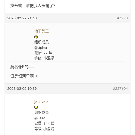
拉蒂兹：谁把我人头抢了？
2023-02-22 21:58
#5998
地下鸽王
组织成员
@cipher
觉悟: 72 丝
等级: 小混混
莫名像P的……
但是恒河里啊（
2023-05-02 10:39
#227604
jo-k-vold
组织成员
@8141
觉悟: 644 丝
等级: 小混混