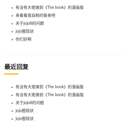
有没有大佬搞到《The book》的漫画版
来看看我自制的替身吧
关于jojo8的问题
jojo圈现状
你们好啊
最近回复
有没有大佬搞到《The book》的漫画版
有没有大佬搞到《The book》的漫画版
关于jojo8的问题
jojo圈现状
jojo圈现状