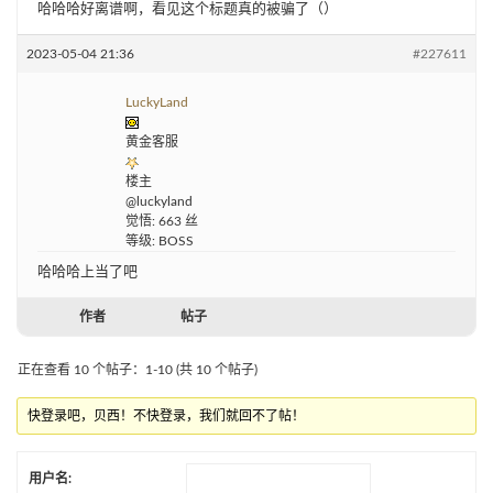
哈哈哈好离谱啊，看见这个标题真的被骗了（）
2023-05-04 21:36
#227611
LuckyLand
黄金客服
楼主
@luckyland
觉悟: 663 丝
等级: BOSS
哈哈哈上当了吧
作者
帖子
正在查看 10 个帖子：1-10 (共 10 个帖子)
快登录吧，贝西！不快登录，我们就回不了帖！
用户名: