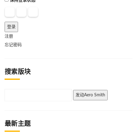
保持登录状态
登录
注册
忘记密码
搜索版块
最新主题