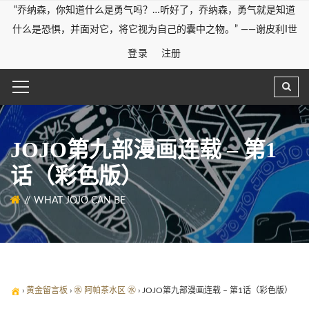
“乔纳森，你知道什么是勇气吗？…听好了，乔纳森，勇气就是知道
什么是恐惧，并面对它，将它视为自己的囊中之物。” ——谢皮利I世
登录
注册
JOJO第九部漫画连载 – 第1
话（彩色版）
WHAT JOJO CAN BE
›
黄金留言板
›
㊌ 阿帕茶水区 ㊌
›
JOJO第九部漫画连载 – 第1话（彩色版）