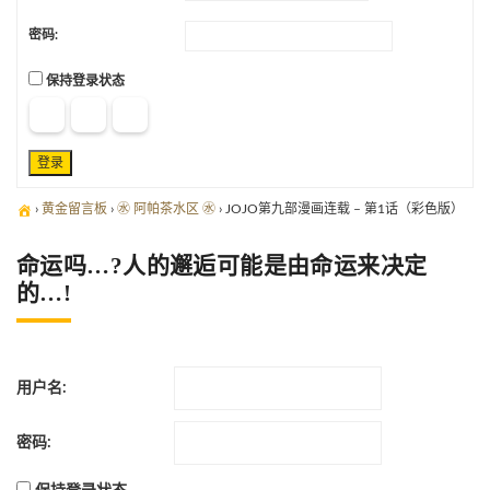
密码:
保持登录状态
登录
›
黄金留言板
›
㊌ 阿帕茶水区 ㊌
›
JOJO第九部漫画连载 – 第1话（彩色版）
命运吗…?人的邂逅可能是由命运来决定
的…!
用户名:
密码: