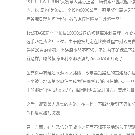
“STEEL·BALL·RUN”大赛是人类史上第一场骑乘马匹横
点，以“纽约”为终点。全长约6000公里，冠军奖金高达5
界各地总数超过3千6百名的强悍冒险家们齐聚一堂！
1st.STAGE是个全长仅15000公尺的短距离冲刺赛程
选手乃是杰洛！不过，由于他被判定在比赛过程中对砂男
后掉20名的处罚。杰洛原本怒不可遏，不过为了确保拿下2n
就这样，路线横跨亚利桑那沙漠的2nd.STAGE开跑了！
舍弃途中有经过水源地之路线，改走最短路线的杰洛及乔
一个被当地印第安原住民成为“恶魔掌心”的可怕地带。一
中的那份“不可思议之力”，但同时也会受到诅咒，变成为
之后，遭到某人悬赏的杰洛，在一路上不断地受到了恐怖
的程度就越加激烈…
另一方面，在与恐怖分子战斗之际而不知不觉地踏入了“恶