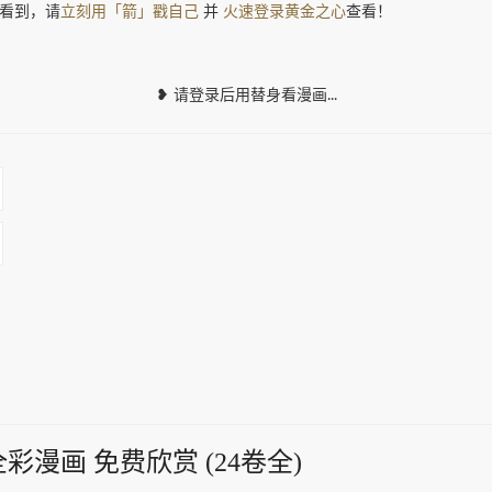
看到，请
立刻用「箭」戳自己
并
火速登录黄金之心
查看！
❥ 请登录后用替身看漫画...
n』全彩漫画 免费欣赏 (24卷全)