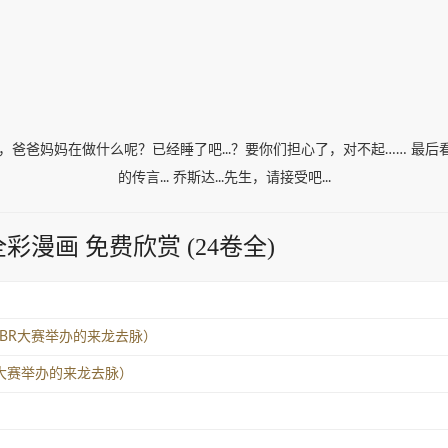
爸妈妈在做什么呢？已经睡了吧...？要你们担心了，对不起…… 最后看一本JOJ
的传言... 乔斯达...先生，请接受吧...
n』全彩漫画 免费欣赏 (24卷全)
篇：SBR大赛举办的来龙去脉）
R大赛举办的来龙去脉）