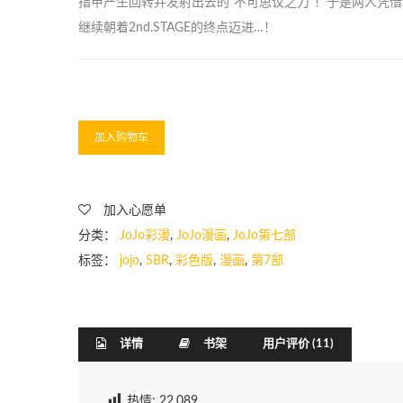
指甲产生回转并发射出去的“不可思议之力”！于是两人凭
继续朝着2nd.STAGE的终点迈进…！
加入购物车
加入心愿单
分类：
JoJo彩漫
,
JoJo漫画
,
JoJo第七部
标签：
jojo
,
SBR
,
彩色版
,
漫画
,
第7部
详情
书架
用户评价 (11)
热情:
22,089