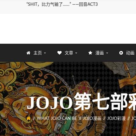
“SHIT，比力气输了……” ——回音ACT3
主页
文章
漫画
动画
JOJO第七部彩
WHAT JOJO CAN BE
JOJO漫画
JOJO彩漫
J