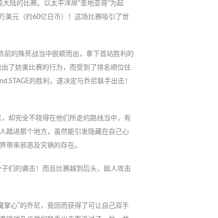
越北美大陆的比赛。以太平洋岸“圣地亚哥”为起
千万美元（约60亿日币）！这场比赛吸引了世
。在终点前的殊死战当中脱颖而出，拿下首站胜利的
做出了妨害比赛的行为，而受到了排名顺位往
d.STAGE的胜利，遂决定与乔尼联手出击！
尼，却完全不晓得在他们所走的路线当中，有
旦人踏进那个地方，虽然能引发隐藏在自己心
世界带来邪恶及灾祸的存在。
分子们的袭击！而且比赛越到后头，敌人攻击
魔掌心”的乔尼，竟因而获得了可让自己双手