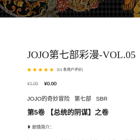
JOJO第七部彩漫-VOL.05
(
11
条用户评价)
评级
5
5
/
5，已有
位客户进行
¥
0.00
¥
1.00
了评价
JOJO的奇妙冒险 第七部 SBR
第5卷 【总统的阴谋】之卷
❥ 剧情简介：