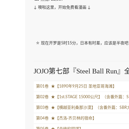
↓ 噢啦这里，开始免费看漫画 ↓
⛤ 现在开罗是5时15分，日本有时差，应该是半夜吧，爸
JOJO第七部『Steel Ball Ru
第01卷 ★【1890年9月25日 圣地亚哥海滩】
第02卷 ★【1st.STAGE 15000公尺】（含番外
第03卷 ★【横越亚利桑那沙漠】（含番外篇：SB
第04卷 ★【杰洛·齐贝林的宿命】
第05卷 ★【总统的阴谋】