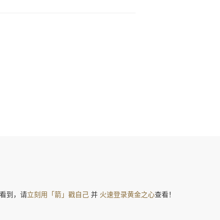
看到，请
立刻用「箭」戳自己
并
火速登录黄金之心
查看！