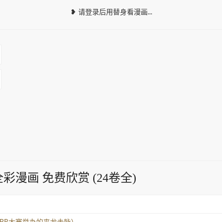
❥ 请登录后用替身看漫画...
n』全彩漫画 免费欣赏 (24卷全)