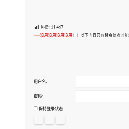
热情:
11,467
——没用没用没用没用！！
以下内容只有替身使者才能
用户名:
密码:
保持登录状态