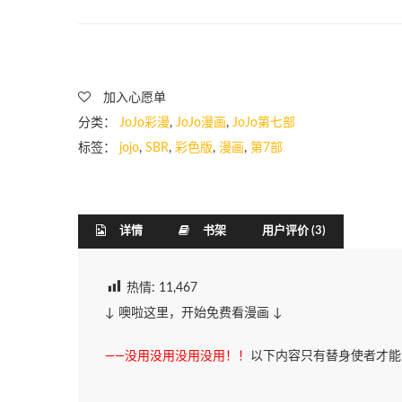
加入心愿单
分类：
JoJo彩漫
,
JoJo漫画
,
JoJo第七部
标签：
jojo
,
SBR
,
彩色版
,
漫画
,
第7部
详情
书架
用户评价 (3)
热情:
11,467
↓ 噢啦这里，开始免费看漫画 ↓
——没用没用没用没用！！
以下内容只有替身使者才能