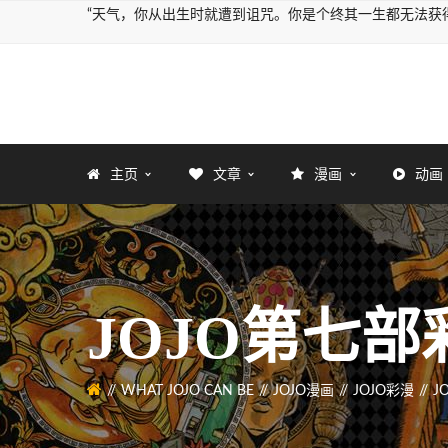
“天气，你从出生时就遭到诅咒。你是个终其一生都无法获得
主页
文章
漫画
动画
JOJO第七部彩
WHAT JOJO CAN BE
JOJO漫画
JOJO彩漫
J