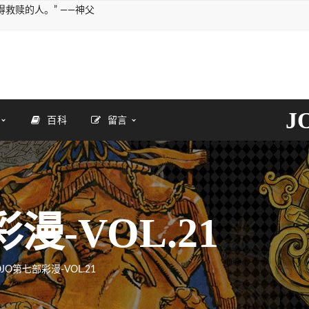
救赎的人。” ——神父
J
百科
留言
漫-VOL.21
OJO第七部彩漫-VOL.21