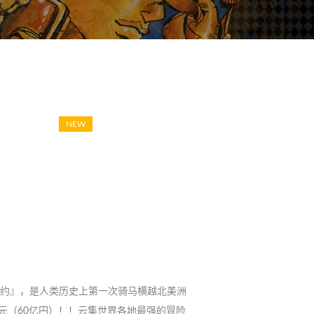
NEW
赴『纽约』，是人类历史上第一次骑马横越北美洲
美元（60亿円）！！云集世界各地最强的冒险