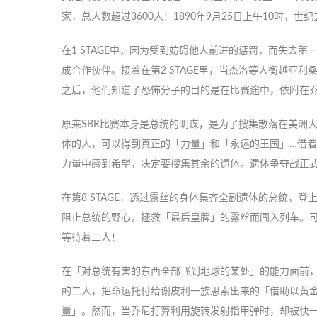
家，总人数超过3600人！1890年9月25日上午10时，
在1 STAGE中，因为受到妨碍他人前进的惩罚，而失去
成合作伙伴。接着在第2 STAGE里，当杰洛等人衡越亚
之后，他们知道了恐怖分子的目的是在比赛途中，依附在
原来SBR比赛本身是总统的阴谋，是为了搜集散落在美洲
体的人，可以得到真正的「力量」和「永远的王国」…借
力量中感到希望，决定要搜集其余的遗体。遗体争夺战正
在第8 STAGE，透过露丝的身体集齐全副遗体的总统，
阻止总统的野心，拯救「最后皇牌」的露丝而闯入列车。可
等待着二人！
在「对总统有害的东西全部飞到地球的某处」的能力面前，
的二人，把命运托付给谢皮利一族思索出来的「借助以黄
量」。然而，当乔尼打算利用旋转发射指甲弹时，却被快