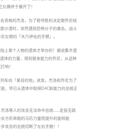
世纪之比赛终于展开了！
第一名资格的杰洛，为了稳夺胜利决定跟乔尼结
利桑那沙漠时，突然遇到恐怖分子的袭击。战斗
乔尼左臂的「木乃伊化的手臂」。
大陆上某个人物的遗体才举办的！据说集齐遗
着遗体的力量，得到替身能力的乔尼，从这种
式打响！
登上列车向「某目的地」进发。杰洛和乔尼为了
是，早已从遗体中取得D4C新能力的总统正
杰洛等人的攻击无法命中总统……走投无路
金长方形奔跑的马匹力量而提升的旋转能
一步攻击的总统切断了左右手腕！！