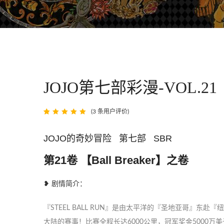
JOJO第七部彩漫-VOL.21
(
3
条用户评价)
评级
2
5
/
5，已有
位客户进行
JOJO的奇妙冒险 第七部 SBR
了评价
第21卷 【Ball Breaker】之卷
❥ 剧情简介：
『STEEL BALL RUN』是由太平洋的『圣地亚哥』东
大陆的赛事！比赛全程长达6000公里，冠军奖金5000万