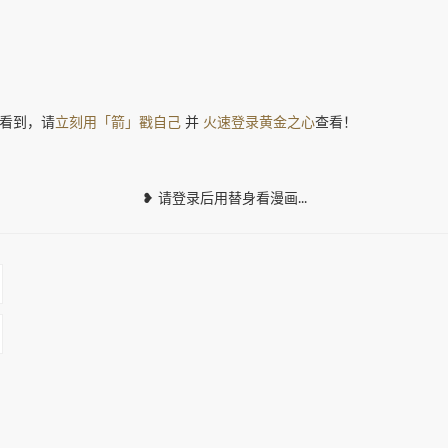
看到，请
立刻用「箭」戳自己
并
火速登录黄金之心
查看！
❥ 请登录后用替身看漫画...