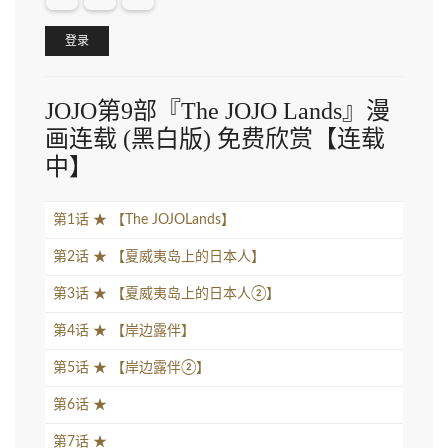
登录
JOJO第9部『The JOJO Lands』漫
画连载 (黑白版) 免费欣赏【连载
中】
第1话 ★ 【The JOJOLands】
第2话 ★ 【夏威夷岛上的日本人】
第3话 ★ 【夏威夷岛上的日本人②】
第4话 ★ 【岸边露伴】
第5话 ★ 【岸边露伴②】
第6话 ★
第7话 ★