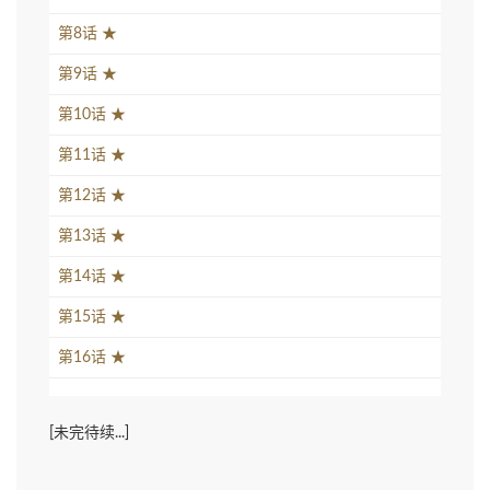
第8话 ★
第9话 ★
第10话 ★
第11话 ★
第12话 ★
第13话 ★
第14话 ★
第15话 ★
第16话 ★
[未完待续...]