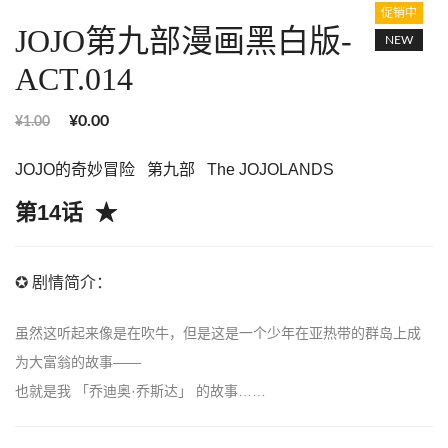
促销中
JOJO第九部漫画黑白版-
NEW
ACT.014
¥
0.00
¥
1.00
JOJO的奇妙冒险 第九部 The JOJOLANDS
第14话 ★
✪ 剧情简介：
虽然这听起来像是在吹牛，但是这是一个少年在亚热带的群岛上成
为大富翁的故事——
也就是我 「乔迪奥·乔斯达」 的故事……