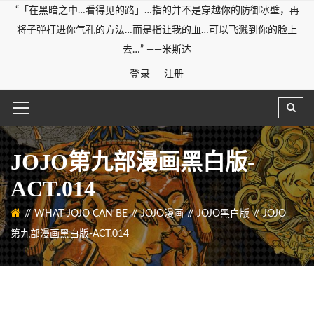
“「在黑暗之中…看得见的路」…指的并不是穿越你的防御冰壁，再
将子弹打进你气孔的方法…而是指让我的血…可以飞溅到你的脸上
去…” ——米斯达
登录
注册
JOJO第九部漫画黑白版-
ACT.014
WHAT JOJO CAN BE
JOJO漫画
JOJO黑白版
JOJO
第九部漫画黑白版-ACT.014