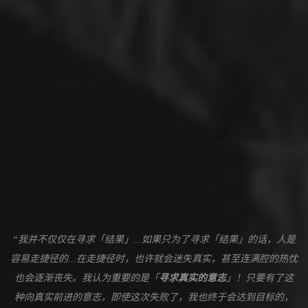
“我并不仅仅在寻求「结果」...如果只为了寻求「结果」的话，人是
容易走捷径的...在走捷径时，也许就会迷失真实，甚至连满腔的热忱
也会逐渐丧失。我认为重要的是「
寻求真实的意志
」！只要有了这
种向真实前进的意志，即使这次失败了，我也终于会达到目标的，