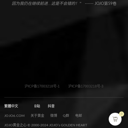
因为我仍在继续前进...这是不会错的！”
------ JOJO第59卷
沪ICP备17003218号-1
沪ICP备17003218号-3
繁體中文
B站
抖音
0
JOJO6.COM
关于黄金
微博
Q群
电邮
JOJO黄金之心 © 2000-2024 JOJO’s GOLDEN HEART