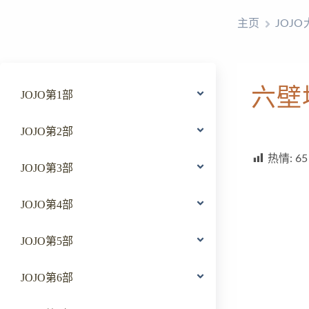
主页
JOJ
六壁
JOJO第1部
JOJO第2部
热情:
65
JOJO第3部
JOJO第4部
JOJO第5部
JOJO第6部