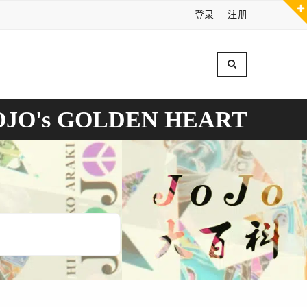
登录
注册
OJO's GOLDEN HEART