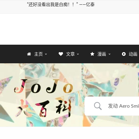
“还好没看出我是白痴！！” ——亿泰
主页
文章
漫画
动画