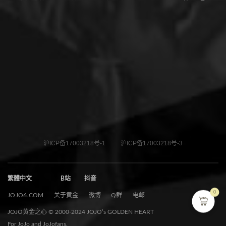
沪ICP备17003218号-1
沪ICP备17003218号-3
繁體中文
B站
抖音
0
JOJO6.COM
关于黄金
微博
Q群
电邮
JOJO黄金之心 © 2000-2024 JOJO’s GOLDEN HEART
For JoJo and JoJofans.