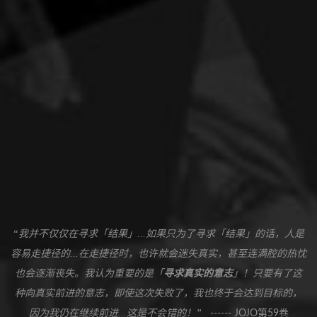
“我并不仅仅在寻求「结果」...如果只为了寻求「结果」的话，人是
容易走捷径的...在走捷径时，也许就会迷失真实，甚至连满腔的热忱
也会逐渐丧失。我认为重要的是「
寻求真实的意志
」！只要有了这
种向真实前进的意志，即使这次失败了，我也终于会达到目标的，
因为我仍在继续前进...这是不会错的！”
------ JOJO第59卷