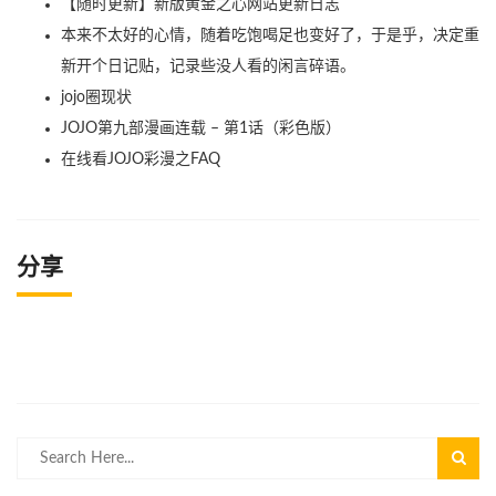
【随时更新】新版黄金之心网站更新日志
本来不太好的心情，随着吃饱喝足也变好了，于是乎，决定重
新开个日记贴，记录些没人看的闲言碎语。
jojo圈现状
JOJO第九部漫画连载 – 第1话（彩色版）
在线看JOJO彩漫之FAQ
分享