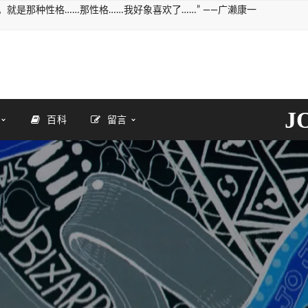
就是那种性格……那性格……我好象喜欢了……” ——广濑康一
J
百科
留言