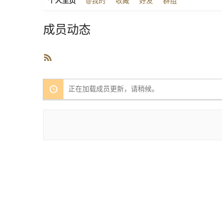
个人主页
@我的
收藏
好友
群组
成员动态
RSS
订
阅
正在加载成员更新，请稍候。