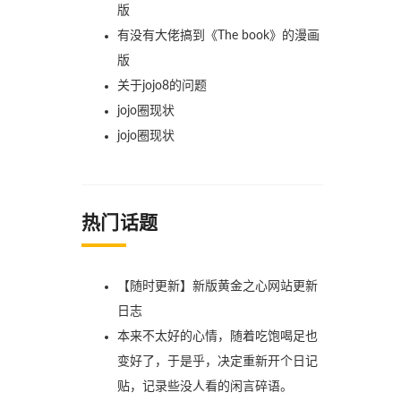
版
有没有大佬搞到《The book》的漫画
版
关于jojo8的问题
jojo圈现状
jojo圈现状
热门话题
【随时更新】新版黄金之心网站更新
日志
本来不太好的心情，随着吃饱喝足也
变好了，于是乎，决定重新开个日记
贴，记录些没人看的闲言碎语。