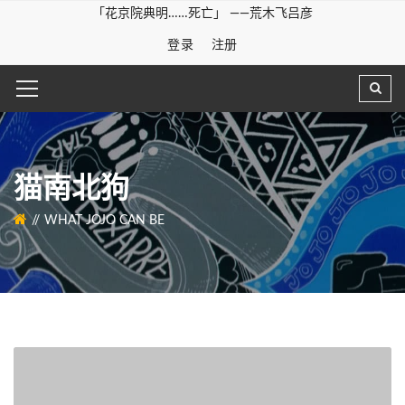
「花京院典明……死亡」 ——荒木飞吕彦
登录
注册
猫南北狗
WHAT JOJO CAN BE