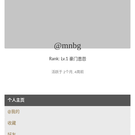
@mnbg
Rank: Lv.1 豪门恩怨
活跃于 2个月, 4周前
个人主页
@我的
收藏
好友