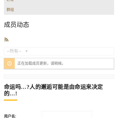
群组
成员动态
RSS
订
阅
显
正在加载成员更新，请稍候。
示：
命运吗…?人的邂逅可能是由命运来决定
的…!
用户名: