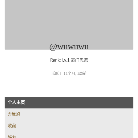
@wuwuwu
Rank: Lv.1 豪门恩怨
活跃于 11个月, 1周前
个人主页
@我的
收藏
好友