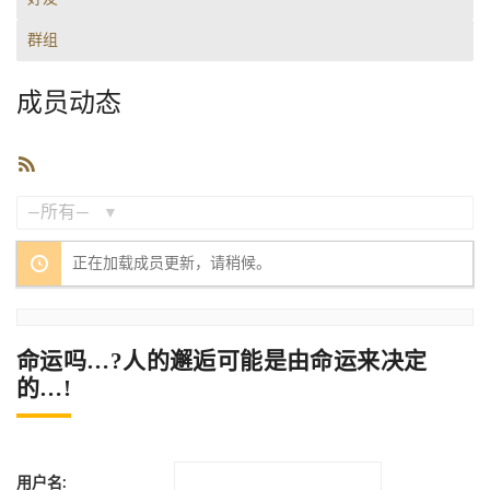
群组
成员动态
RSS
订
阅
显
正在加载成员更新，请稍候。
示：
命运吗…?人的邂逅可能是由命运来决定
的…!
用户名: