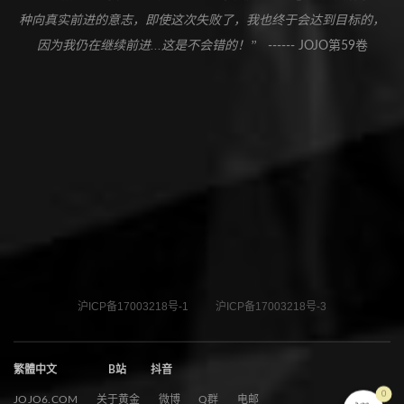
种向真实前进的意志，即使这次失败了，我也终于会达到目标的，
因为我仍在继续前进...这是不会错的！”
------ JOJO第59卷
沪ICP备17003218号-1
沪ICP备17003218号-3
繁體中文
B站
抖音
0
JOJO6.COM
关于黄金
微博
Q群
电邮