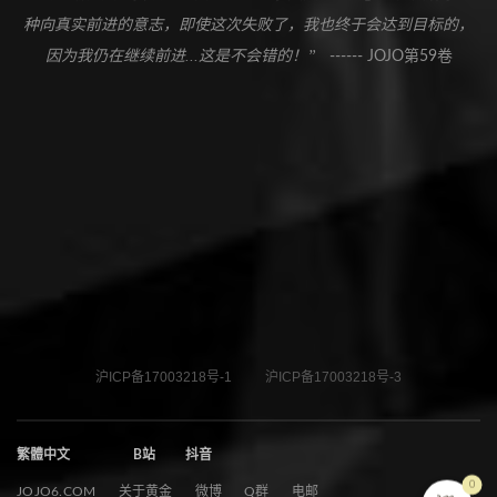
种向真实前进的意志，即使这次失败了，我也终于会达到目标的，
因为我仍在继续前进...这是不会错的！”
------ JOJO第59卷
沪ICP备17003218号-1
沪ICP备17003218号-3
繁體中文
B站
抖音
0
JOJO6.COM
关于黄金
微博
Q群
电邮