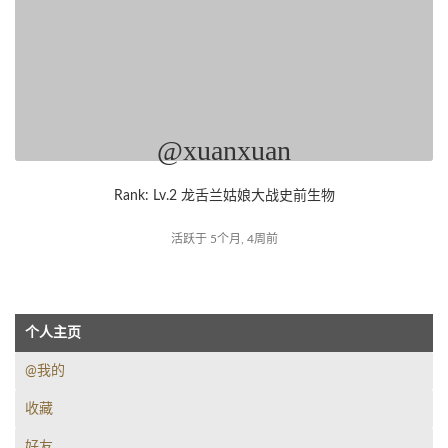
@xuanxuan
Rank: Lv.2 龙舌兰姑娘大战史前生物
活跃于 5个月, 4周前
个人主页
@我的
收藏
好友