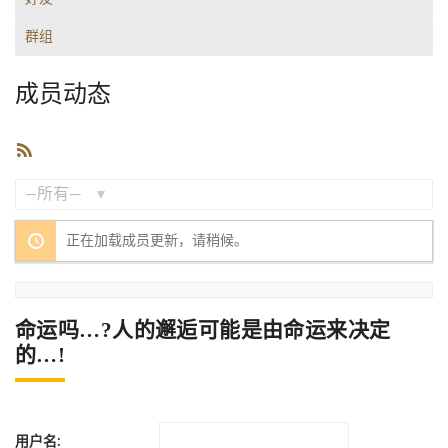
群组
成员动态
RSS
订
阅
显
正在加载成员更新，请稍候。
示：
命运吗…?人的邂逅可能是由命运来决定
的…!
用户名: