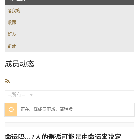
@我的
收藏
好友
群组
成员动态
RSS
订
阅
显
正在加载成员更新，请稍候。
示：
命运吗…?人的邂逅可能是由命运来决定